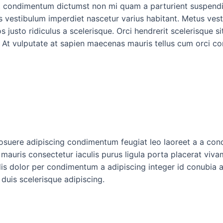
sit condimentum dictumst non mi quam a parturient suspendi
vestibulum imperdiet nascetur varius habitant. Metus vest
 justo ridiculus a scelerisque. Orci hendrerit scelerisque 
t. At vulputate at sapien maecenas mauris tellus cum orci co
posuere adipiscing condimentum feugiat leo laoreet a a con
auris consectetur iaculis purus ligula porta placerat viva
dis dolor per condimentum a adipiscing integer id conubia 
uis scelerisque adipiscing.