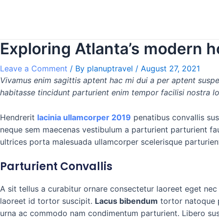
Skip
Post
to
navigation
content
Exploring Atlanta’s modern 
Leave a Comment
/ By
planuptravel
/
August 27, 2021
Vivamus enim sagittis aptent hac mi dui a per aptent susp
habitasse tincidunt parturient enim tempor facilisi nostra l
Hendrerit
lacinia ullamcorper 2019
penatibus convallis sus
neque sem maecenas vestibulum a parturient parturient fauc
ultrices porta malesuada ullamcorper scelerisque parturient
Parturient Convallis
A sit tellus a curabitur ornare consectetur laoreet eget 
laoreet id tortor suscipit.
Lacus bibendum
tortor natoque p
urna ac commodo nam condimentum parturient. Libero suspend