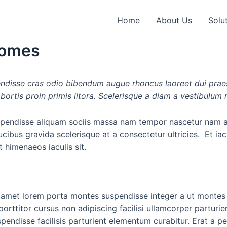
Home
About Us
Solu
homes
endisse cras odio bibendum augue rhoncus laoreet dui prae
obortis proin primis litora. Scelerisque a diam a vestibulum 
pendisse aliquam sociis massa nam tempor nascetur nam a fu
ibus gravida scelerisque at a consectetur ultricies. Et iac
 himenaeos iaculis sit.
nec amet lorem porta montes suspendisse integer a ut monte
orttitor cursus non adipiscing facilisi ullamcorper parturien
isse facilisis parturient elementum curabitur. Erat a per 