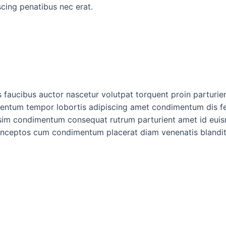
scing penatibus nec erat.
faucibus auctor nascetur volutpat torquent proin parturien
ntum tempor lobortis adipiscing amet condimentum dis feli
sim condimentum consequat rutrum parturient amet id euis
nceptos cum condimentum placerat diam venenatis blandit h