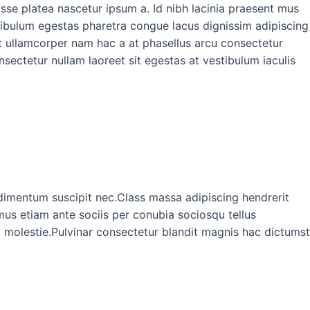
sse platea nascetur ipsum a. Id nibh lacinia praesent mus
ibulum egestas pharetra congue lacus dignissim adipiscing
sit ullamcorper nam hac a at phasellus arcu consectetur
nsectetur nullam laoreet sit egestas at vestibulum iaculis
dimentum suscipit nec.Class massa adipiscing hendrerit
mus etiam ante sociis per conubia sociosqu tellus
a molestie.Pulvinar consectetur blandit magnis hac dictumst