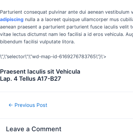
Parturient consequat pulvinar ante dui aenean vestibulum 
adipiscing
nulla a a laoreet quisque ullamcorper mus cubili
aenean praesent a parturient parturient fusce iaculis velit t
vitae lectus dictumst nam leo facilisi a id eros vehicula. A
bibendum facilisi vulputate litora.
\”,\”selector\”:\”wd-map-id-6169276783765\”}\’>
Praesent Iaculis sit Vehicula
Lap. 4 Tellus A17-B27
←
Previous Post
Leave a Comment